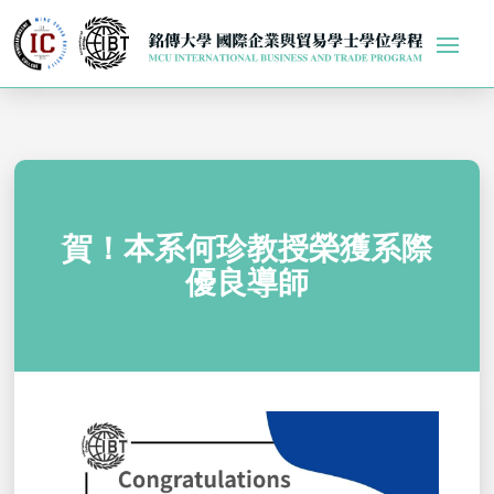
賀！本系何珍教授榮獲系際
優良導師