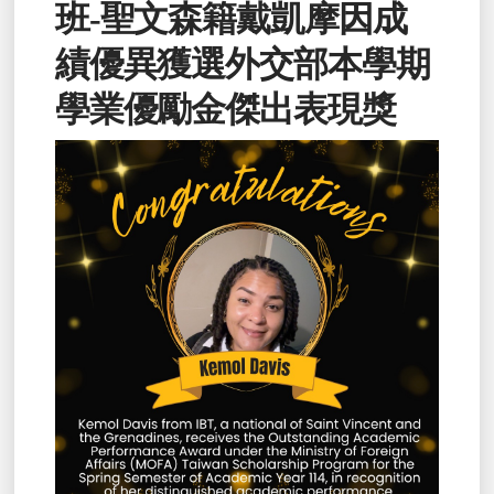
班-聖文森籍戴凱摩因成
績優異獲選外交部本學期
學業優勵金傑出表現獎